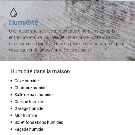
Humidité
Une maison saine présente un taux d’humidité compris
entre 45% et 65%. Au delà de cette norme, votre maison,
trop humide, s’expose à des risques de détérioration et peut
vous causer de graves problèmes de santé.
Humidité dans la maison
Cave humide
Chambre humide
Salle de bain humide
Cuisine humide
Garage humide
Mur humide
Sol et fondations humides
Façade humide