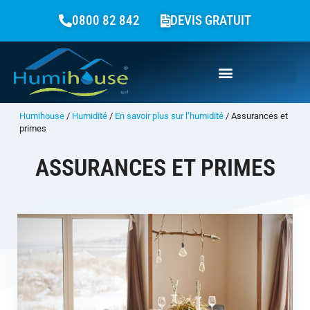
0800 82 842
DEVIS GRATUIT
Humihouse
/
Humidité
/
En savoir plus sur l’humidité
/
Assurances et
primes
ASSURANCES ET PRIMES