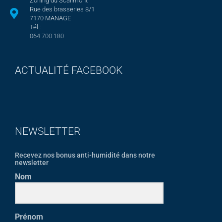
Zoning du Scailmont
Rue des brasseries 8/1
7170 MANAGE
Tél.:
064 700 180
ACTUALITÉ FACEBOOK
NEWSLETTER
Recevez nos bonus anti-humidité dans notre
newsletter
Nom
Prénom