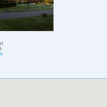
61
O
00