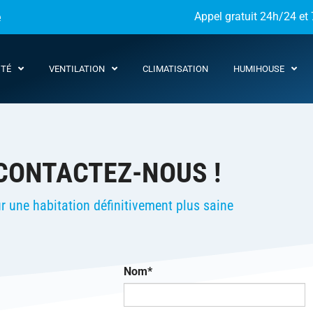
e
Appel gratuit 24h/24 et 
ITÉ
VENTILATION
CLIMATISATION
HUMIHOUSE
CONTACTEZ-NOUS !
r une habitation définitivement plus saine
Nom*