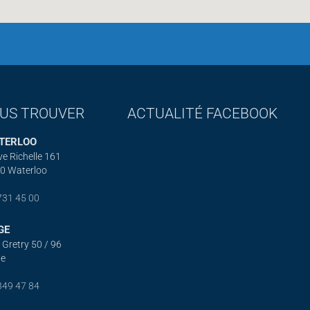
US TROUVER
ACTUALITÉ FACEBOOK
TERLOO
ve Richelle 161
0 Waterloo
731 45 00
GE
 Gretry 50 / 96
ge
349 47 84