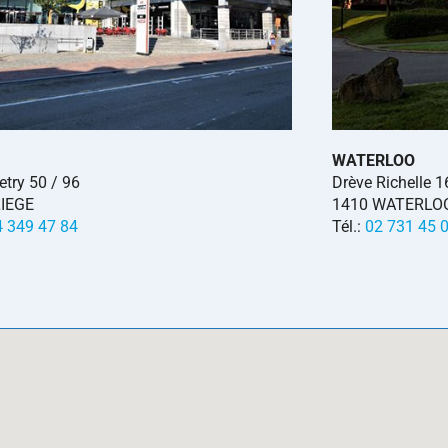
WATERLOO
etry 50 / 96
Drève Richelle 1
LIEGE
1410 WATERLO
4 349 47 84
Tél.:
02 731 45 