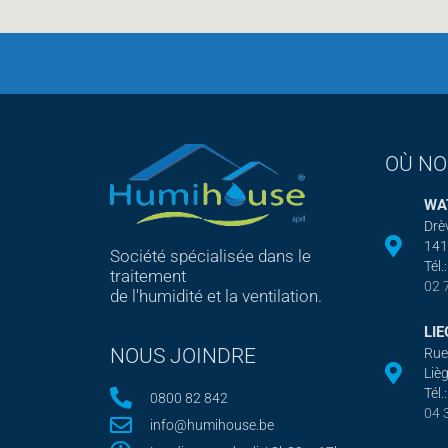
OÙ NO
WA
Drè
141
Société spécialisée dans le
Tél.:
traitement
02 
de l'humidité et la ventilation.
LIE
NOUS JOINDRE
Rue
Liè
Tél.:
0800 82 842
04 
info@humihouse.be