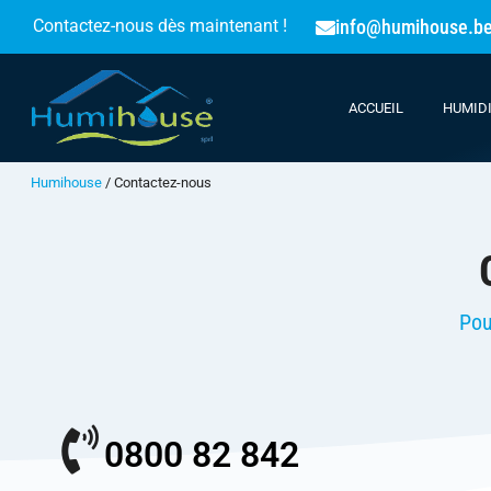
info@humihouse.b
Contactez-nous dès maintenant !
ACCUEIL
HUMID
Humihouse
/
Contactez-nous
Pou
0800 82 842