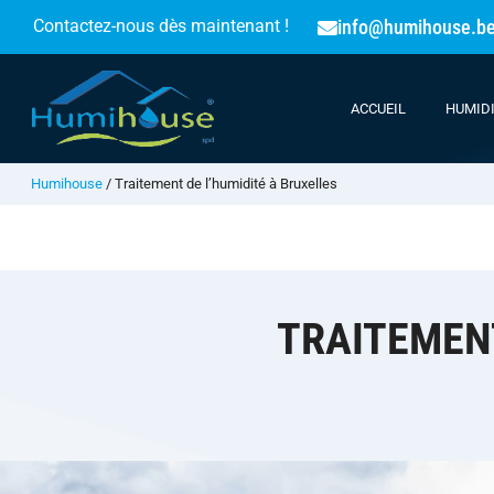
info@humihouse.b
Contactez-nous dès maintenant !
ACCUEIL
HUMID
Humihouse
/
Traitement de l’humidité à Bruxelles
TRAITEMENT