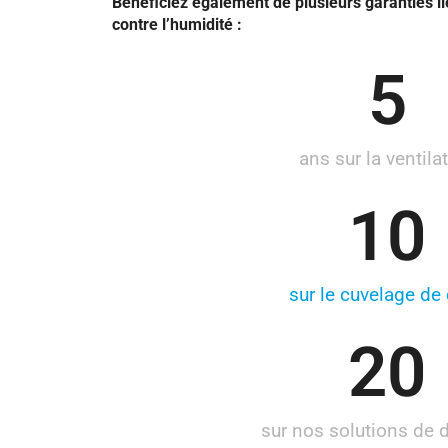
Bénéficiez également de plusieurs garanties l
contre l’humidité :
5
ans sur la ventila
10
sur le cuvelage de
20
sur nos solutions de 