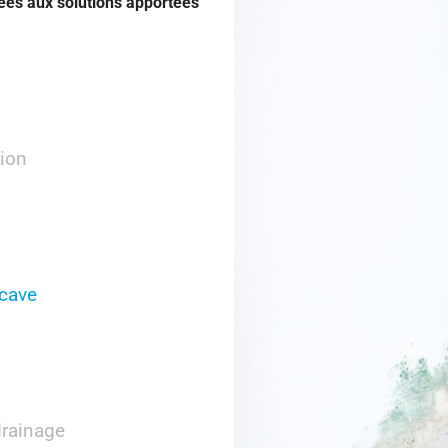
iées aux solutions apportées
tion
 cave
drainage