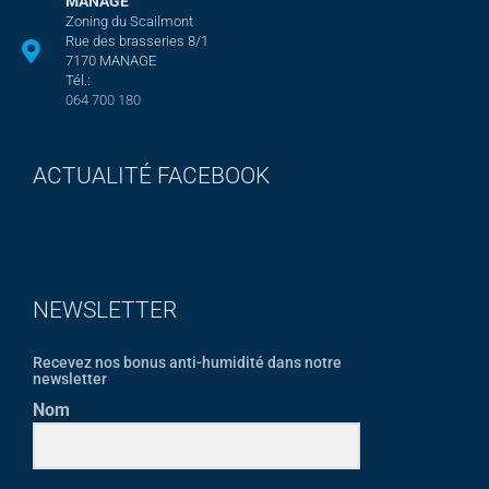
MANAGE
Zoning du Scailmont
Rue des brasseries 8/1
7170 MANAGE
Tél.:
064 700 180
ACTUALITÉ FACEBOOK
NEWSLETTER
Recevez nos bonus anti-humidité dans notre
newsletter
Nom