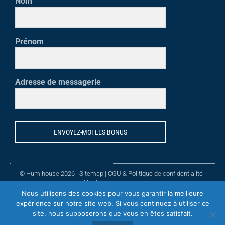
Nom
Prénom
Adresse de messagerie
ENVOYEZ-MOI LES BONUS
© Humihouse 2026 |
Sitemap
|
CGU & Politique de confidentialité
|
Mentions légales
| TVA : BE 695 910 662
Nous utilisons des cookies pour vous garantir la meilleure
Site web réalisé avec
par
expérience sur notre site web. Si vous continuez à utiliser ce
Agence webmarketing
Clef2web
site, nous supposerons que vous en êtes satisfait.