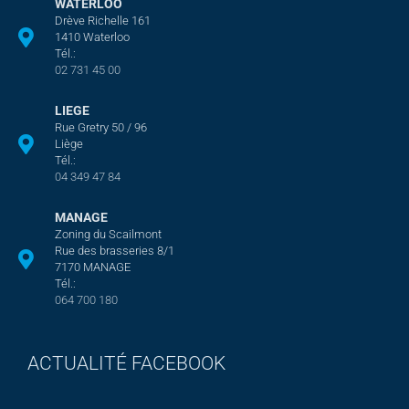
WATERLOO
Drève Richelle 161
1410 Waterloo
Tél.:
02 731 45 00
LIEGE
Rue Gretry 50 / 96
Liège
Tél.:
04 349 47 84
MANAGE
Zoning du Scailmont
Rue des brasseries 8/1
7170 MANAGE
Tél.:
064 700 180
ACTUALITÉ FACEBOOK