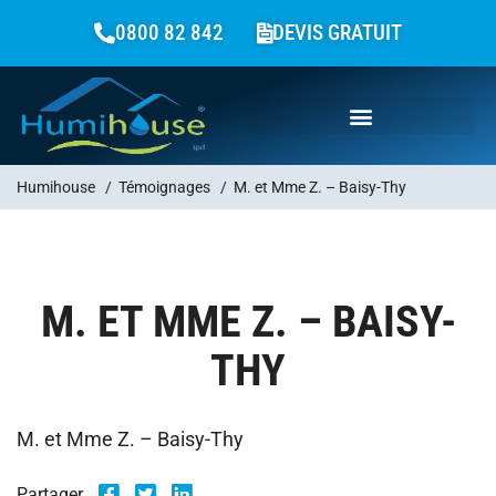
0800 82 842
DEVIS GRATUIT
Humihouse
/
Témoignages
/
M. et Mme Z. – Baisy-Thy
M. ET MME Z. – BAISY-
THY
M. et Mme Z. – Baisy-Thy
Partager