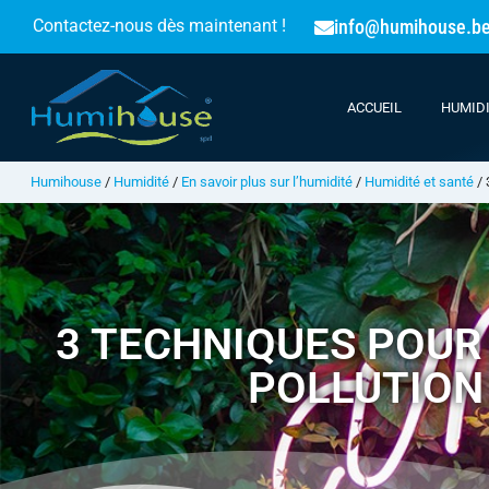
info@humihouse.b
Contactez-nous dès maintenant !
ACCUEIL
HUMID
Humihouse
/
Humidité
/
En savoir plus sur l’humidité
/
Humidité et santé
/
3 TECHNIQUES POUR 
POLLUTION