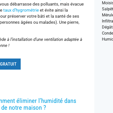
Moisi
l vous débarrasse des polluants, mais évacue
Salpêt
le
taux d’hygrométrie
et évite ainsi la
Mérul
our préserver votre bâti et la santé de ses
Infilt
, personnes âgées ou malades). Une pierre,
Dégât
Conde
Humid
 à l’installation d’une ventilation adaptée à
enne !
 GRATUIT
ment éliminer l’humidité dans
ir de notre maison ?