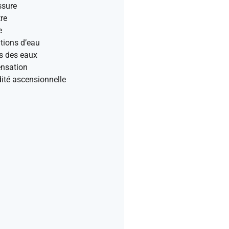
ssure
re
e
rations d’eau
s des eaux
nsation
ité ascensionnelle