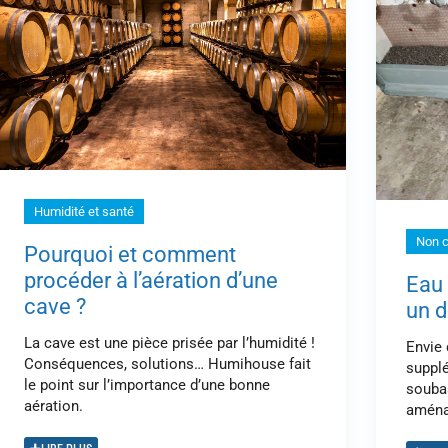
Humidité et santé
Non c
Pourquoi et comment
procéder à l’aération d’une
Eau 
cave ?
un d
La cave est une pièce prisée par l’humidité !
Envie 
Conséquences, solutions… Humihouse fait
supplé
le point sur l’importance d’une bonne
souba
aération.
aména