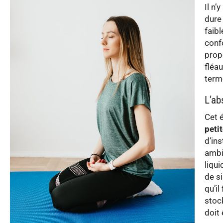
Il n’
dure
faibl
conf
prop
fléa
term
L’ab
Cet 
peti
d’ins
ambi
liqu
de si
qu’il
stock
doit