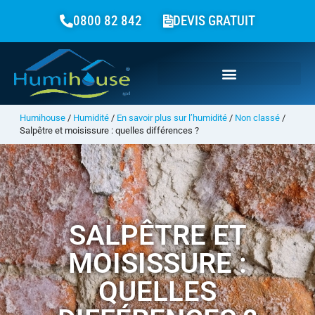
0800 82 842
DEVIS GRATUIT
Humihouse
/
Humidité
/
En savoir plus sur l’humidité
/
Non classé
/
Salpêtre et moisissure : quelles différences ?
SALPÊTRE ET
MOISISSURE :
QUELLES