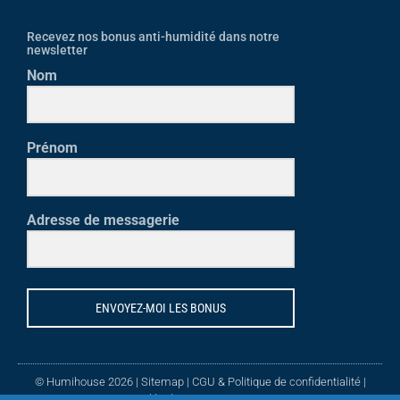
Recevez nos bonus anti-humidité dans notre
newsletter
Nom
Prénom
Adresse de messagerie
ENVOYEZ-MOI LES BONUS
© Humihouse 2026 |
Sitemap
|
CGU & Politique de confidentialité
|
Mentions légales
| TVA : BE 695 910 662