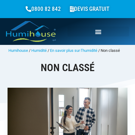
0800 82 842
DEVIS GRATUIT
Humihouse
/
Humidité
/
En savoir plus sur l’humidité
/
Non classé
NON CLASSÉ