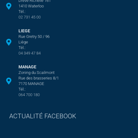
Drève Richelle 161
1410 Waterloo
Tél.:
02 731 45 00
LIEGE
Rue Gretry 50 / 96
Liège
Tél.:
04 349 47 84
MANAGE
Zoning du Scailmont
Rue des brasseries 8/1
7170 MANAGE
Tél.:
064 700 180
ACTUALITÉ FACEBOOK