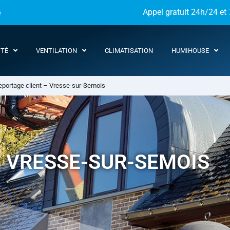
e
Appel gratuit 24h/24 et 
ITÉ
VENTILATION
CLIMATISATION
HUMIHOUSE
eportage client – Vresse-sur-Semois
– VRESSE-SUR-SEMOIS