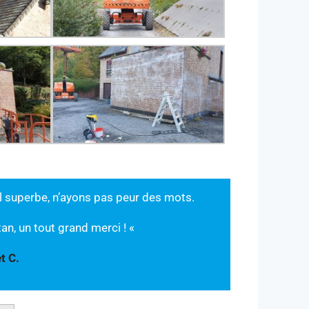
ail superbe, n’ayons pas peur des mots.
an, un tout grand merci ! «
t C.