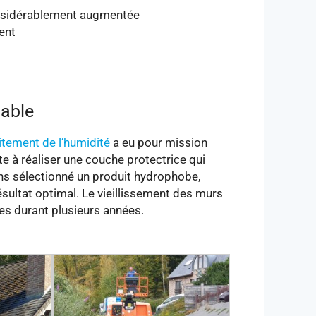
considérablement augmentée
ent
iable
itement de l’humidité
a eu pour mission
e à réaliser une couche protectrice qui
vons sélectionné un produit hydrophobe,
ésultat optimal. Le vieillissement des murs
bles durant plusieurs années.