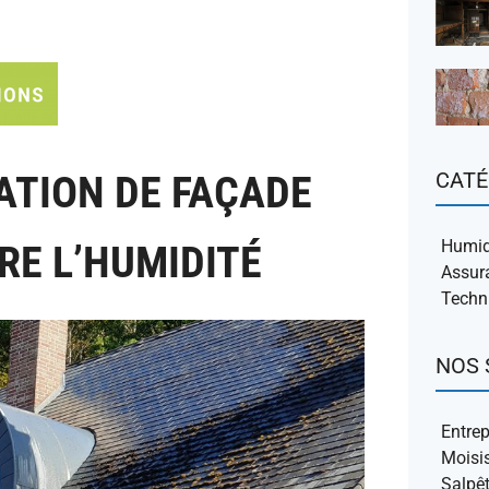
CATÉ
ATION DE FAÇADE
Humidi
RE L’HUMIDITÉ
Assur
Techni
NOS 
Entrep
Moisi
Salpêt