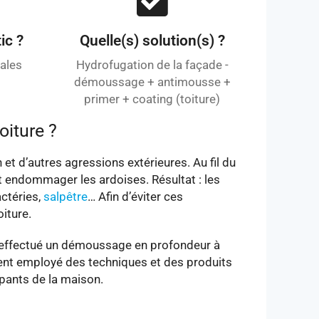
ic ?
Quelle(s) solution(s) ?
iales
Hydrofugation de la façade -
démoussage + antimousse +
primer + coating (toiture)
oiture ?
n et d’autres agressions extérieures. Au fil du
t endommager les ardoises. Résultat : les
actéries,
salpêtre
… Afin d’éviter ces
iture.
a effectué un démoussage en profondeur à
ment employé des techniques et des produits
upants de la maison.