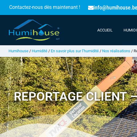
info@humihouse.b
Contactez-nous dès maintenant !
ACCUEIL
HUMID
Humihouse
/
Humidité
/
En savoir plus sur l’humidité
/
Nos réalisations
/
R
REPORTAGE CLIENT 