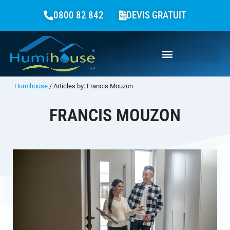
0800 82 842
DEVIS GRATUIT
Humihouse
/
Articles by: Francis Mouzon
FRANCIS MOUZON