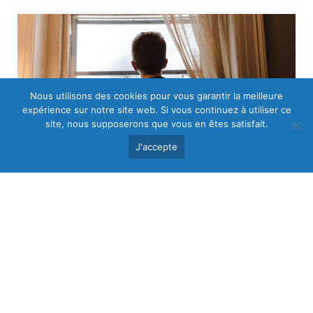
Nous utilisons des cookies pour vous garantir la meilleure
expérience sur notre site web. Si vous continuez à utiliser ce
site, nous supposerons que vous en êtes satisfait.
J'accepte
Humidité et santé
Comment détecter l’humidité dans
une habitation ?
Les problèmes d’humidité sont récurrents dans les
demeures. Vous parvenez à identifier les premiers